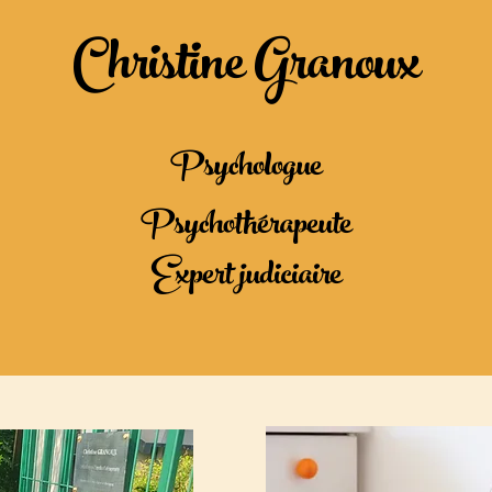
Christine Granoux
Psychologue
Psychothérapeute
Expert judiciaire